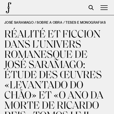
JOSÉ SARAMAGO / SOBRE A OBRA /
TESES E MONOGRAFIAS
José Saramago
RÉALITÉ ET FICCION
Programación
DANS L’UNIVERS
La Fundación
ROMANESQUE DE
Aparceros
JOSÉ SARAMAGO:
Centenario
ÉTUDE DES ŒUVRES
Tienda
«LEVANTADO DO
Carrito
CHÃO» ET «O ANO DA
Acceso
MORTE DE RICARDO