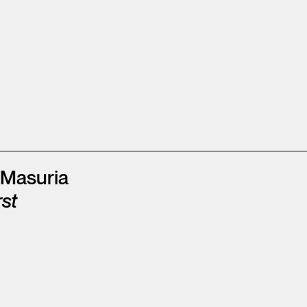
 Masuria
st