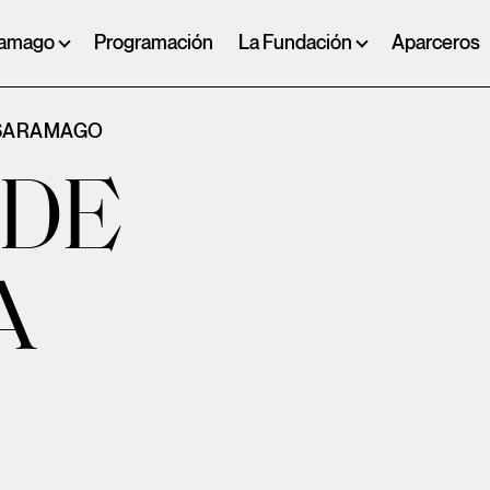
ramago
Programación
La Fundación
Aparceros
 SARAMAGO
 DE
A