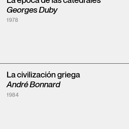
La época de las catedrales
Georges Duby
1978
La civilización griega
André Bonnard
1984