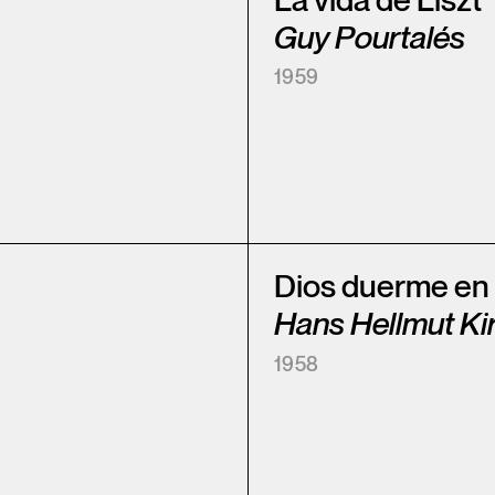
La vida de Liszt
Guy Pourtalés
1959
Dios duerme en
Hans Hellmut Kir
1958