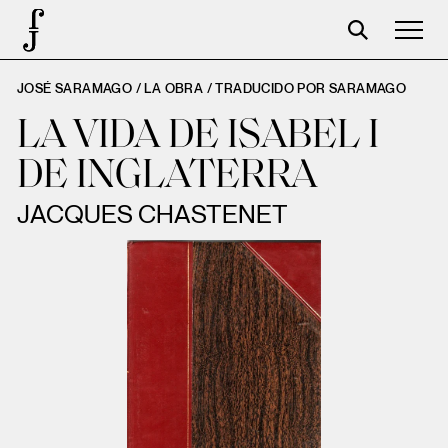
JOSÉ SARAMAGO / LA OBRA /
TRADUCIDO POR SARAMAGO
José Saramago
LA VIDA DE ISABEL I
Programación
DE INGLATERRA
La Fundación
JACQUES CHASTENET
Aparceros
Centenario
Tienda
Carrito
Acceso