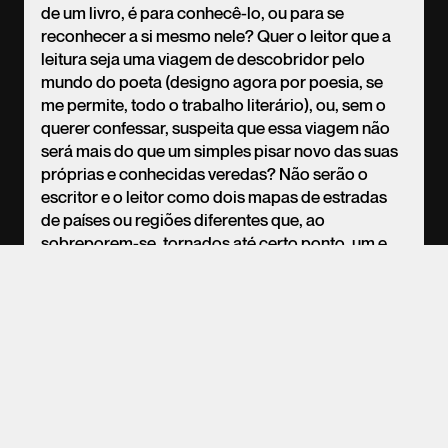
de um livro, é para conhecê-lo, ou para se
reconhecer a si mesmo nele? Quer o leitor que a
leitura seja uma viagem de descobridor pelo
mundo do poeta (designo agora por poesia, se
me permite, todo o trabalho literário), ou, sem o
querer confessar, suspeita que essa viagem não
PT
EN
ES
será mais do que um simples pisar novo das suas
próprias e conhecidas veredas? Não serão o
escritor e o leitor como dois mapas de estradas
de países ou regiões diferentes que, ao
sobreporem-se, tornados até certo ponto, um e
outro, transparentes pela leitura, se limitam a
coincidir algumas vezes em troços mais ou menos
longos de caminho, deixando, inacessíveis e
secretos, espaços não comunicantes, para onde
apenas circularão, sozinhos, sem companhia, o
escritor na sua escrita, o leitor na sua leitura? Mais
concisamente: que compreendemos nós, de
facto, quando procuramos apreender, outra vez