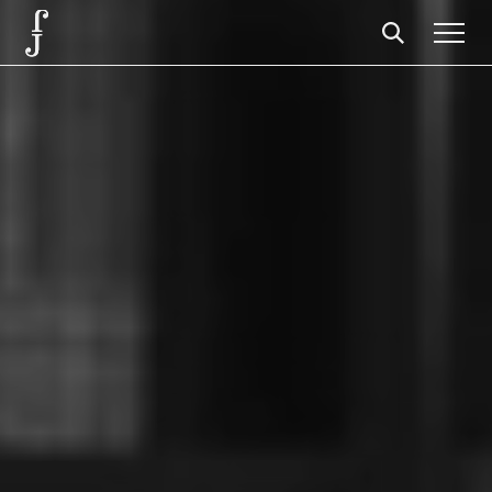
José Saramago
Programação
A Fundação
Parceiros
Centenário
Loja
Carrinho
Login