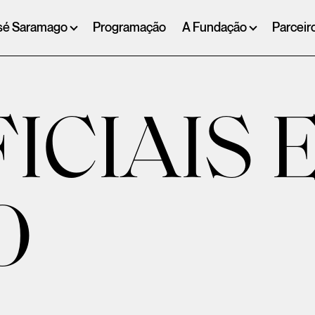
sé Saramago
Programação
A Fundação
Parceir
ICIAIS 
O