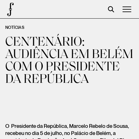
NOTÍCIAS
José Saramago
CENTENÁRIO:
Programação
AUDIÊNCIA EM BELÉM
A Fundação
COM O PRESIDENTE
Parceiros
DA REPÚBLICA
Centenário
Loja
Carrinho
Login
O Presidente da República, Marcelo Rebelo de Sousa,
recebeu no dia 5 de julho, no Palácio de Belém, a