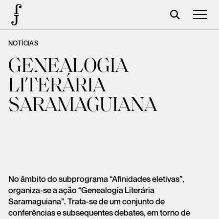
NOTÍCIAS
José Saramago
GENEALOGIA
Programação
LITERÁRIA
A Fundação
SARAMAGUIANA
Parceiros
Centenário
Loja
Carrinho
No âmbito do subprograma “Afinidades eletivas”,
Login
organiza-se a ação “Genealogia Literária
Saramaguiana”. Trata-se de um conjunto de
conferências e subsequentes debates, em torno de