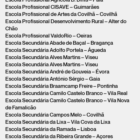
Escola Profissional Agrícola D. Dinis – Paiã
Escola Profissional CISAVE – Guimarães
Escola Profissional de Artes da Covilhã – Covilhã
Escola Profissional Desenvolvimento Rural – Alter do
Chão
Escola Profissional ValdoRio – Oeiras
Escola Secundária Abade de Baçal – Bragança
Escola Secundária Adolfo Portela – Águeda
Escola Secundária Alves Martins – Viseu
Escola Secundária Alves Martins – Viseu
Escola Secundária André de Gouveia – Évora
Escola Secundária António Sérgio – Gaia
Escola Secundária Braamcamp Freire – Pontinha
Escola Secundária Camilo Castelo Branco – Vila Real
Escola Secundária Camilo Castelo Branco – Vila Nova
de Famalicão
Escola Secundária Campos Melo – Covilhã
Escola Secundária da Lixa – Vila Cova da Lixa
Escola Secundária da Ramada – Lisboa
Escola Secundária da Ribeira Grande – Açores