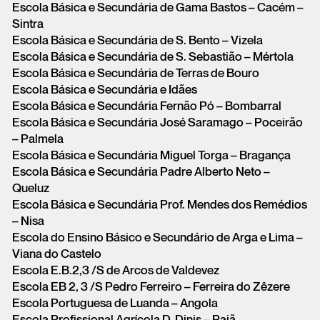
Escola Básica e Secundária de Gama Bastos – Cacém –
Sintra
Escola Básica e Secundária de S. Bento – Vizela
Escola Básica e Secundária de S. Sebastião – Mértola
Escola Básica e Secundária de Terras de Bouro
Escola Básica e Secundária e Idães
Escola Básica e Secundária Fernão Pó – Bombarral
Escola Básica e Secundária José Saramago – Poceirão
– Palmela
Escola Básica e Secundária Miguel Torga – Bragança
Escola Básica e Secundária Padre Alberto Neto –
Queluz
Escola Básica e Secundária Prof. Mendes dos Remédios
– Nisa
Escola do Ensino Básico e Secundário de Arga e Lima –
Viana do Castelo
Escola E.B.2,3 /S de Arcos de Valdevez
Escola EB 2, 3 /S Pedro Ferreiro – Ferreira do Zêzere
Escola Portuguesa de Luanda – Angola