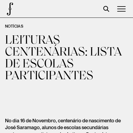
NOTÍCIAS
José Saramago
LEITURAS
Programação
CENTENÁRIAS: LISTA
A Fundação
DE ESCOLAS
Parceiros
PARTICIPANTES
Centenário
Loja
Carrinho
Login
No dia 16 de Novembro, centenário de nascimento de
José Saramago, alunos de escolas secundárias