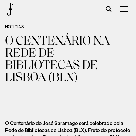
NOTÍCIAS
José Saramago
O CENTENÁRIO NA
Programação
REDE DE
A Fundação
BIBLIOTECAS DE
Parceiros
LISBOA (BLX)
Centenário
Loja
Carrinho
Login
O Centenário de José Saramago será celebrado pela
Rede de Bibliotecas de Lisboa (BLX). Fruto do protocolo