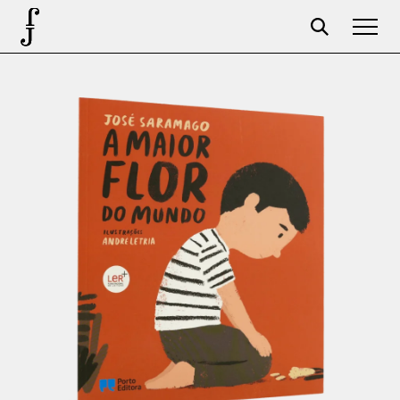
José Saramago
Programação
A Fundação
Parceiros
Centenário
Loja
Carrinho
Login