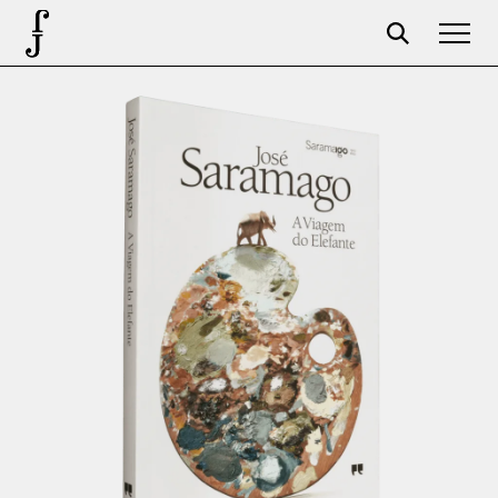
José Saramago
Programação
A Fundação
Parceiros
Centenário
Loja
Carrinho
Login