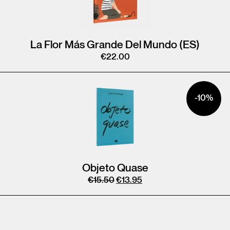
La Flor Más Grande Del Mundo (ES)
€
22.00
-10%
Objeto Quase
€
15.50
€
13.95