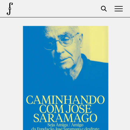
José Saramago
Programação
A Fundação
Parceiros
Centenário
Loja
Carrinho
Login