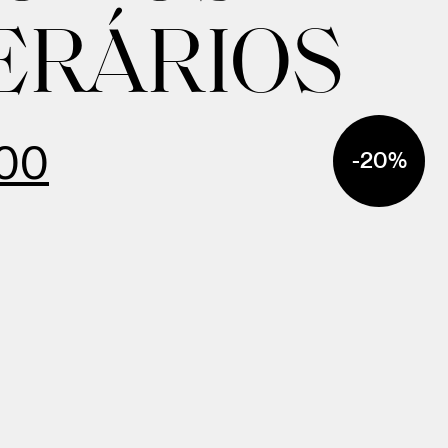
ERÁRIOS
.00
-20%