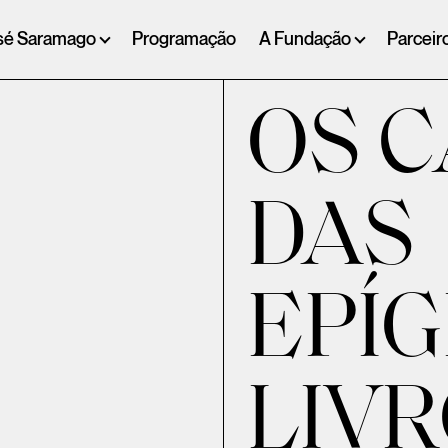
sé Saramago
Programação
A Fundação
Parceir
OS 
DAS
EPÍG
LIVR