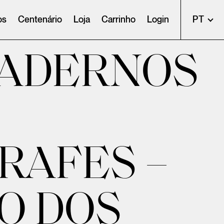
os
Centenário
Loja
Carrinho
Login
PT
CADERNOS
RAFES –
O DOS