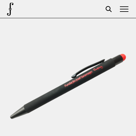
José Saramago
Programação
A Fundação
Parceiros
Centenário
Loja
Carrinho
Login