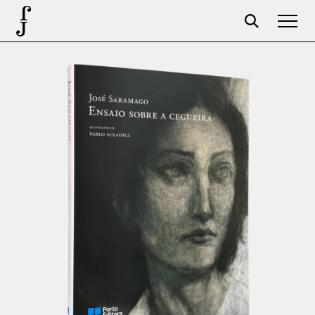
José Saramago
Programação
A Fundação
Parceiros
Centenário
Loja
Carrinho
Login