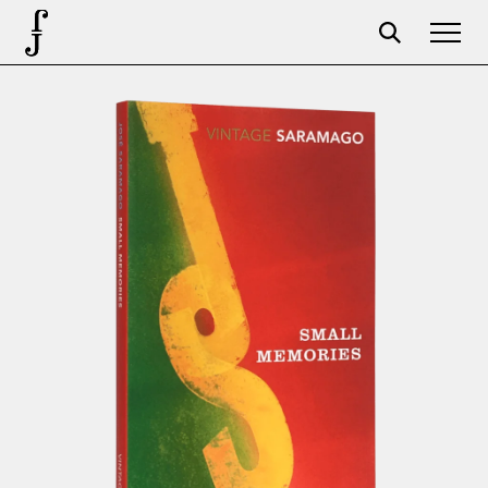
José Saramago
Programação
A Fundação
Parceiros
Centenário
Loja
Carrinho
Login