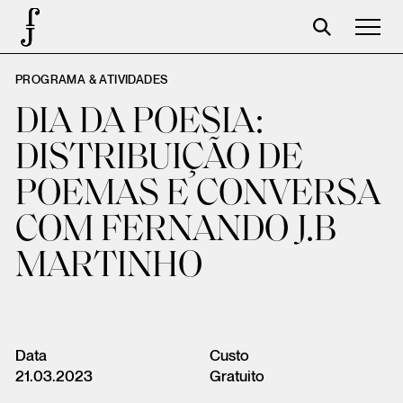
PROGRAMA & ATIVIDADES
José Saramago
DIA DA POESIA:
Programação
DISTRIBUIÇÃO DE
A Fundação
POEMAS E CONVERSA
Parceiros
COM FERNANDO J.B
Centenário
MARTINHO
Loja
Carrinho
Login
Data
Custo
21.03.2023
Gratuito