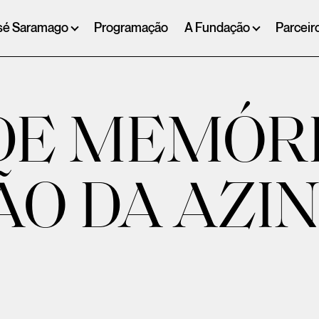
sé Saramago
Programação
A Fundação
Parceir
DE MEMÓRI
ÃO DA AZI