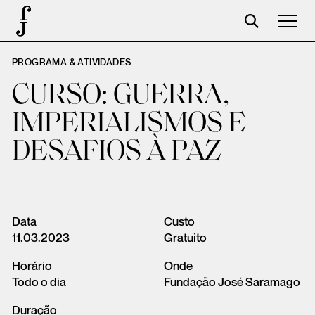
PROGRAMA & ATIVIDADES
José Saramago
CURSO: GUERRA,
Programação
IMPERIALISMOS E
A Fundação
DESAFIOS À PAZ
Parceiros
Centenário
Loja
Data
Custo
11.03.2023
Gratuito
Carrinho
Horário
Onde
Login
Todo o dia
Fundação José Saramago
Duração