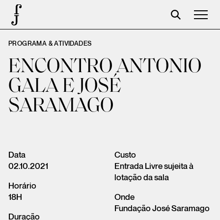
PROGRAMA & ATIVIDADES
José Saramago
ENCONTRO ANTONIO
Programação
GALA E JOSÉ
A Fundação
SARAMAGO
Parceiros
Centenário
Loja
Data
Custo
02.10.2021
Entrada Livre sujeita à
Carrinho
lotação da sala
Horário
Login
18H
Onde
Fundação José Saramago
Duração