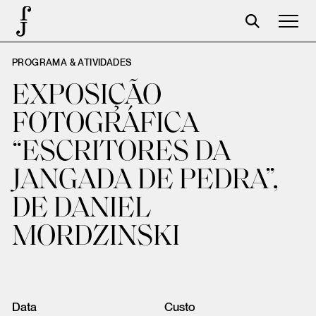
PROGRAMA & ATIVIDADES
José Saramago
EXPOSIÇÃO
Programação
FOTOGRÁFICA
A Fundação
“ESCRITORES DA
Parceiros
JANGADA DE PEDRA”,
Centenário
DE DANIEL
Loja
MORDZINSKI
Carrinho
Login
Data
Custo