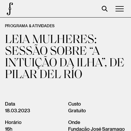
PROGRAMA & ATIVIDADES
José Saramago
LEIA MULHERES:
Programação
SESSÃO SOBRE “A
A Fundação
INTUIÇÃO DA ILHA”, DE
Parceiros
PILAR DEL RÍO
Centenário
Loja
Carrinho
Data
Custo
18.03.2023
Gratuito
Login
Horário
Onde
16h
Fundação José Saramago