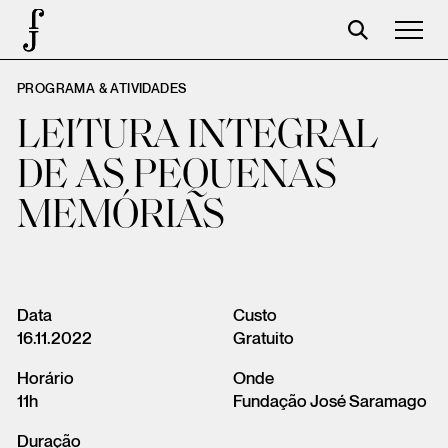
PROGRAMA & ATIVIDADES
José Saramago
LEITURA INTEGRAL
Programação
DE AS PEQUENAS
A Fundação
MEMÓRIAS
Parceiros
Centenário
Loja
Data
Custo
16.11.2022
Gratuito
Carrinho
Horário
Onde
Login
11h
Fundação José Saramago
Duração