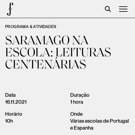
PROGRAMA & ATIVIDADES
José Saramago
SARAMAGO NA
Programação
ESCOLA: LEITURAS
A Fundação
CENTENÁRIAS
Parceiros
Centenário
Loja
Data
Duração
16.11.2021
1 hora
Carrinho
Horário
Onde
Login
10h
Várias escolas de Portugal
e Espanha