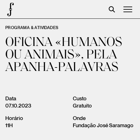
PROGRAMA & ATIVIDADES
José Saramago
OFICINA «HUMANOS
Programação
OU ANIMAIS», PELA
A Fundação
APANHA-PALAVRAS
Parceiros
Centenário
Loja
Data
Custo
07.10.2023
Gratuito
Carrinho
Horário
Onde
Login
11H
Fundação José Saramago