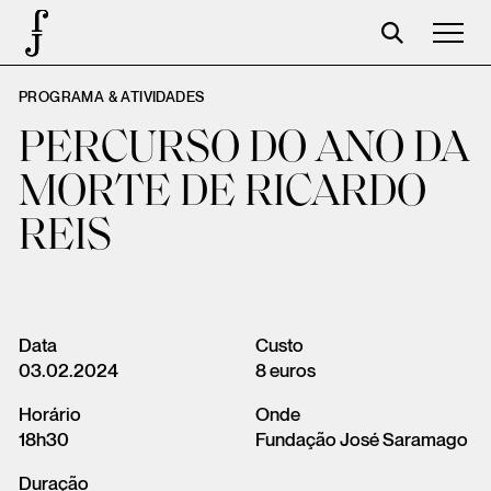
PROGRAMA & ATIVIDADES
José Saramago
PERCURSO DO ANO DA
Programação
MORTE DE RICARDO
A Fundação
REIS
Parceiros
Centenário
Loja
Data
Custo
03.02.2024
8 euros
Carrinho
Horário
Onde
Login
18h30
Fundação José Saramago
Duração