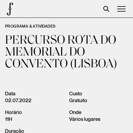
PROGRAMA & ATIVIDADES
José Saramago
PERCURSO ROTA DO
Programação
MEMORIAL DO
A Fundação
CONVENTO (LISBOA)
Parceiros
Centenário
Loja
Data
Custo
02.07.2022
Gratuito
Carrinho
Horário
Onde
Login
11H
Vários lugares
Duração