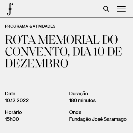
PROGRAMA & ATIVIDADES
José Saramago
ROTA MEMORIAL DO
Programação
CONVENTO, DIA 10 DE
A Fundação
DEZEMBRO
Parceiros
Centenário
Loja
Data
Duração
10.12.2022
180 minutos
Carrinho
Horário
Onde
Login
15h00
Fundação José Saramago