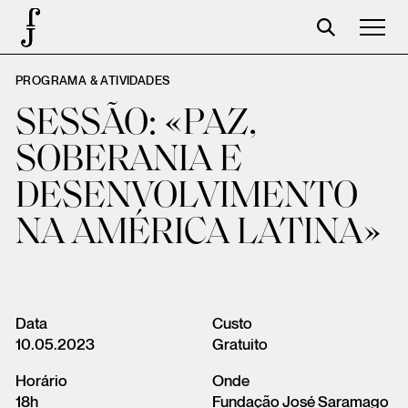
PROGRAMA & ATIVIDADES
José Saramago
SESSÃO: «PAZ,
Programação
SOBERANIA E
A Fundação
DESENVOLVIMENTO
Parceiros
NA AMÉRICA LATINA»
Centenário
Loja
Carrinho
Data
Custo
10.05.2023
Gratuito
Login
Horário
Onde
18h
Fundação José Saramago