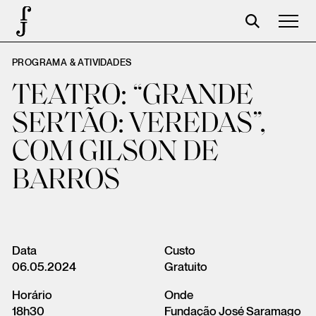
PROGRAMA & ATIVIDADES
José Saramago
TEATRO: “GRANDE
Programação
SERTÃO: VEREDAS”,
A Fundação
COM GILSON DE
Parceiros
BARROS
Centenário
Loja
Carrinho
Data
Custo
06.05.2024
Gratuito
Login
Horário
Onde
18h30
Fundação José Saramago