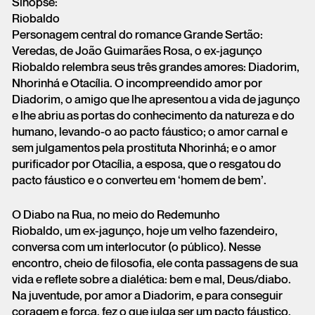
Sinopse:
Riobaldo
Personagem central do romance Grande Sertão:
Veredas, de João Guimarães Rosa, o ex-jagunço
Riobaldo relembra seus três grandes amores: Diadorim,
Nhorinhá e Otacília. O incompreendido amor por
Diadorim, o amigo que lhe apresentou a vida de jagunço
e lhe abriu as portas do conhecimento da natureza e do
humano, levando-o ao pacto fáustico; o amor carnal e
sem julgamentos pela prostituta Nhorinhá; e o amor
purificador por Otacília, a esposa, que o resgatou do
pacto fáustico e o converteu em ‘homem de bem’.
O Diabo na Rua, no meio do Redemunho
Riobaldo, um ex-jagunço, hoje um velho fazendeiro,
conversa com um interlocutor (o público). Nesse
encontro, cheio de filosofia, ele conta passagens de sua
vida e reflete sobre a dialética: bem e mal, Deus/diabo.
Na juventude, por amor a Diadorim, e para conseguir
coragem e força, fez o que julga ser um pacto fáustico.