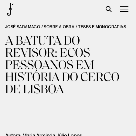
JOSÉ SARAMAGO / SOBRE A OBRA /
TESES E MONOGRAFIAS
José Saramago
A BATUTA DO
Programação
REVISOR: ECOS
A Fundação
PESSOANOS EM
Parceiros
HISTÓRIA DO CERCO
Centenário
DE LISBOA
Loja
Carrinho
Login
Autora: Maria Arminda Júlio Lopes