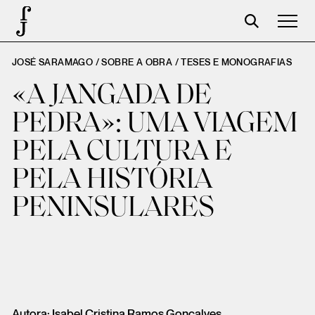
JOSÉ SARAMAGO / SOBRE A OBRA /
TESES E MONOGRAFIAS
José Saramago
«A JANGADA DE
Programação
PEDRA»: UMA VIAGEM
A Fundação
PELA CULTURA E
Parceiros
PELA HISTÓRIA
Centenário
PENINSULARES
Loja
Carrinho
Login
Autora: Isabel Cristina Ramos Gonçalves