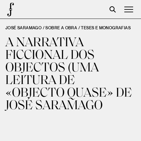
JOSÉ SARAMAGO / SOBRE A OBRA /
TESES E MONOGRAFIAS
José Saramago
A NARRATIVA
Programação
FICCIONAL DOS
A Fundação
OBJECTOS (UMA
Parceiros
LEITURA DE
Centenário
«OBJECTO QUASE» DE
Loja
JOSÉ SARAMAGO
Carrinho
Login