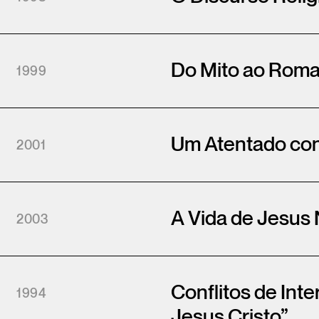
Do Mito ao Rom
1999
Um Atentado con
2001
A Vida de Jesus 
2003
Conflitos de In
1994
Jesus Cristo”