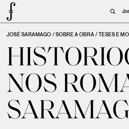
Jo
JOSÉ SARAMAGO / SOBRE A OBRA /
TESES E M
HISTORIO
NOS ROMA
SARAMA