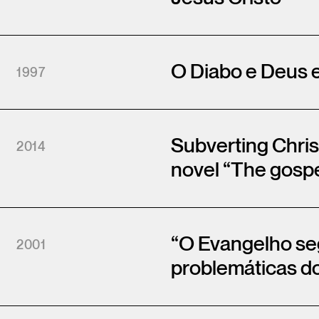
O Diabo e Deus 
1997
Subverting Chris
2014
novel “The gospe
“O Evangelho seg
2001
problemáticas 