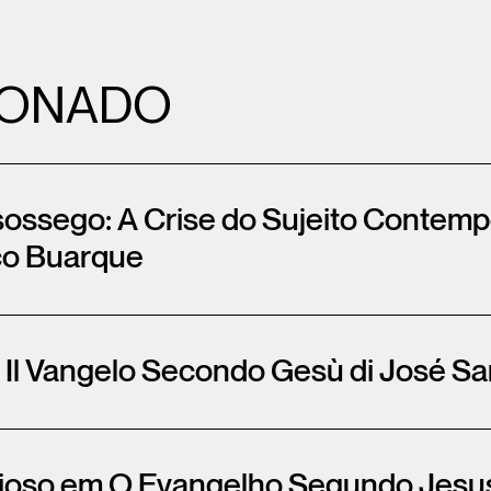
IONADO
ossego: A Crise do Sujeito Contem
co Buarque
. Il Vangelo Secondo Gesù di José 
gioso em O Evangelho Segundo Jesu