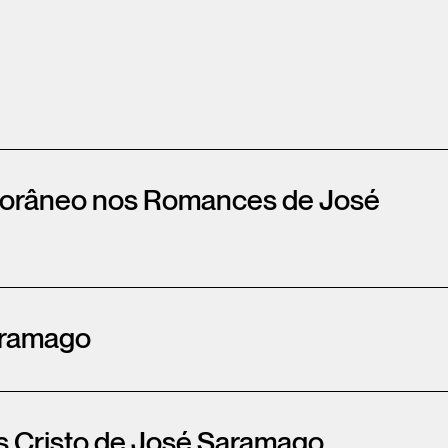
porâneo nos Romances de José
Saramago
s Cristo de José Saramago