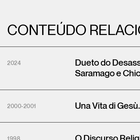
CONTEÚDO RELAC
Dueto do Desass
2024
Saramago e Chi
Una Vita di Gesù
2000-2001
O Discurso Reli
1998