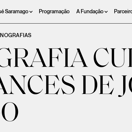
sé Saramago
Programação
A Fundação
Parceir
ONOGRAFIAS
GRAFIA C
NCES DE 
GO