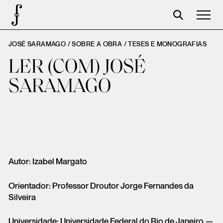
JOSÉ SARAMAGO / SOBRE A OBRA /
TESES E MONOGRAFIAS
José Saramago
LER (COM) JOSÉ
Programação
SARAMAGO
A Fundação
Parceiros
Centenário
Loja
Autor: Izabel Margato
Carrinho
Orientador: Professor Droutor Jorge Fernandes da
Login
Silveira
Universidade: Universidade Federal do Rio de Janeiro —