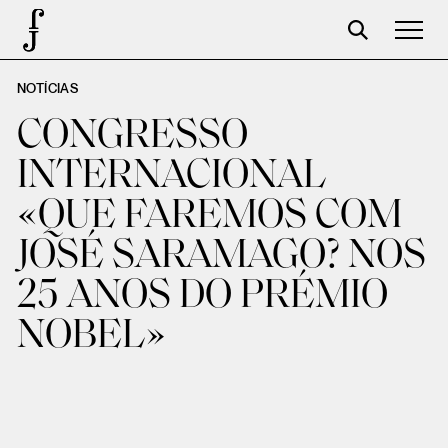
NOTÍCIAS
José Saramago
CONGRESSO
Programação
INTERNACIONAL
A Fundação
«QUE FAREMOS COM
Parceiros
JOSÉ SARAMAGO? NOS
Centenário
25 ANOS DO PRÉMIO
Loja
NOBEL»
Carrinho
Login