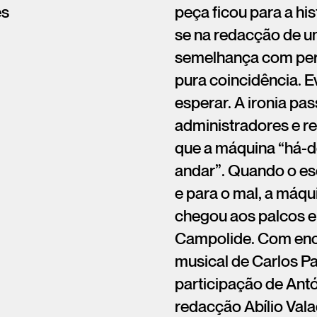
ês
peça ficou para a his
se na redacção de um
semelhança com perso
pura coincidência. E
esperar. A ironia pa
administradores e re
que a máquina “há-de
andar”. Quando o es
e para o mal, a máqu
chegou aos palcos e
Campolide. Com enc
musical de Carlos Pa
participação de Ant
redacção Abílio Vala