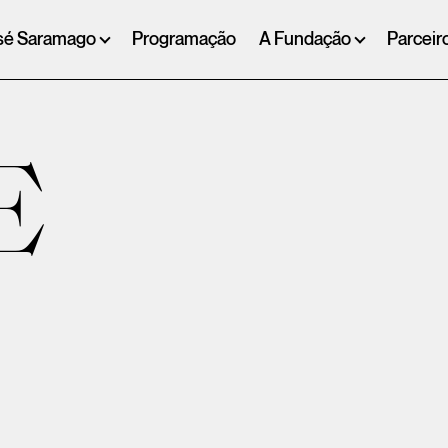
sé Saramago
Programação
A Fundação
Parceir
E