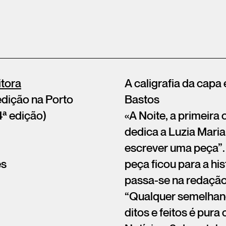
itora
A caligrafia da capa
edição na Porto
Bastos
4ª edição)
«A Noite, a primeira
dedica a Luzia Maria
escrever uma peça”. 
ês
peça ficou para a his
passa-se na redação 
“Qualquer semelhanç
ditos e feitos é pura