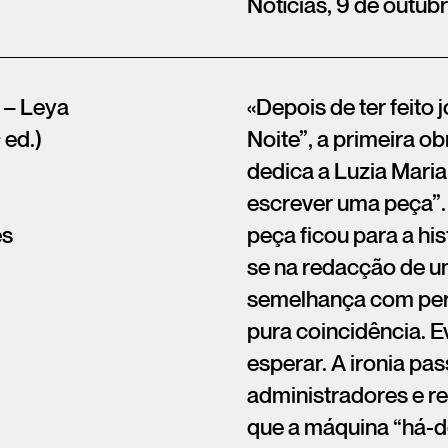
Notícias, 9 de outub
 – Leya
«Depois de ter feito 
 ed.)
Noite”, a primeira o
dedica a Luzia Maria
escrever uma peça”. 
ês
peça ficou para a his
se na redacção de um
semelhança com perso
pura coincidência. E
esperar. A ironia pa
administradores e re
que a máquina “há-de