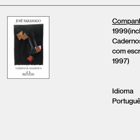
Companhi
1999(inc
Cadernos
com escr
1997)
Idioma
Portugu