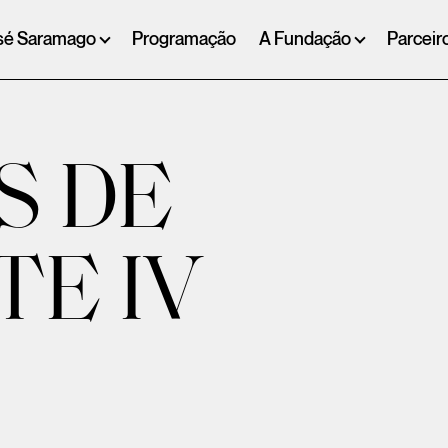
sé Saramago
Programação
A Fundação
Parceir
S DE
E IV