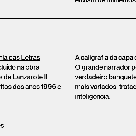
enviam de milhentos
a das Letras
A caligrafia da capa 
cluído na obra
O grande narrador p
 de Lanzarote II
verdadeiro banquete
itos dos anos 1996 e
mais variados, trat
inteligência.
ês