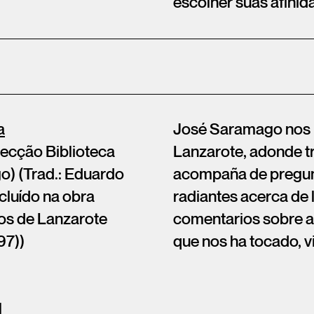
escolher suas afinid
a
José Saramago nos re
lecção Biblioteca
Lanzarote, adonde tr
) (Trad.: Eduardo
acompaña de pregunt
cluído na obra
radiantes acerca de 
s de Lanzarote
comentarios sobre a
97))
que nos ha tocado, vi
l