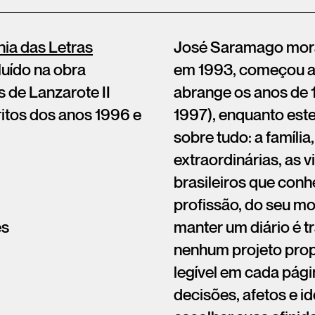
a das Letras
José Saramago mora 
luído na obra
em 1993, começou a 
 de Lanzarote II
abrange os anos de 
itos dos anos 1996 e
1997), enquanto este
sobre tudo: a família
extraordinárias, as v
brasileiros que conh
profissão, do seu mo
ês
manter um diário é t
nenhum projeto propr
legível em cada pági
decisões, afetos e i