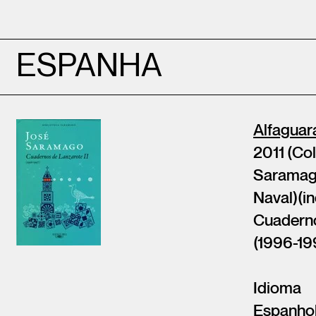
ESPANHA
Alfaguar
2011 (Co
Saramago
Naval)(in
Cuaderno
(1996-19
Idioma
Espanho