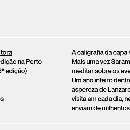
itora
A caligrafia da capa 
edição na Porto
Mais uma vez Sarama
6ª edição)
meditar sobre os eve
Um ano inteiro dentr
aspereza de Lanzar
ês
visita em cada dia, n
enviam de milhentos