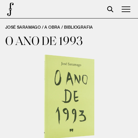
JOSÉ SARAMAGO / A OBRA /
BIBLIOGRAFIA
José Saramago
O ANO DE 1993
Programação
A Fundação
Parceiros
Centenário
Loja
Carrinho
Login