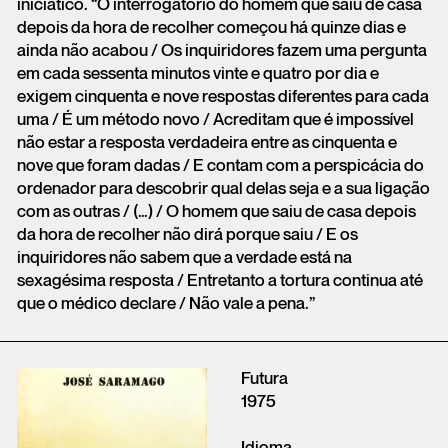
iniciático. “O interrogatório do homem que saiu de casa
depois da hora de recolher começou há quinze dias e
ainda não acabou / Os inquiridores fazem uma pergunta
em cada sessenta minutos vinte e quatro por dia e
exigem cinquenta e nove respostas diferentes para cada
uma / É um método novo / Acreditam que é impossível
não estar a resposta verdadeira entre as cinquenta e
nove que foram dadas / E contam com a perspicácia do
ordenador para descobrir qual delas seja e a sua ligação
com as outras / (…) / O homem que saiu de casa depois
da hora de recolher não dirá porque saiu / E os
inquiridores não sabem que a verdade está na
sexagésima resposta / Entretanto a tortura continua até
que o médico declare / Não vale a pena.”
Futura
1975
Idioma