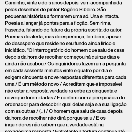
Caminho, vinte e dois anos depois, vem acompanhada
pelos desenhos do pintor Rogério Ribeiro. São
pequenas histórias a formarem uma só. Una e intacta.
Poesia a lançar já pontes para a ficção. Sem rima,
fraseada, falando do futuro da própria escrita do autor.
Poemas de alerta, mas de esperança, também, apesar
do desespero que reside no seu fundo ainda lírico e
iniciático. “O interrogatório do homem que saiu de casa
depois da hora de recolher começou há quinze dias e
ainda não acabou / Os inquiridores fazem uma pergunta
em cada sessenta minutos vinte e quatro por dia e
exigem cinquenta e nove respostas diferentes para cada
uma / É um método novo / Acreditam que é impossível
não estar a resposta verdadeira entre as cinquenta e
nove que foram dadas / E contam com a perspicácia do
ordenador para descobrir qual delas seja e a sua ligação
com as outras / (…) / O homem que saiu de casa depois
da hora de recolher não dirá porque saiu / E os
inquiridores não sabem que a verdade está na
sexagésima resposta / Entretanto a tortura continua até