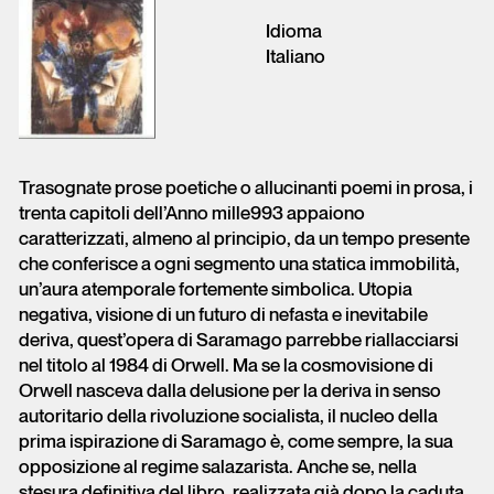
Idioma
Italiano
Trasognate prose poetiche o allucinanti poemi in prosa, i
trenta capitoli dell’Anno mille993 appaiono
caratterizzati, almeno al principio, da un tempo presente
che conferisce a ogni segmento una statica immobilità,
un’aura atemporale fortemente simbolica. Utopia
negativa, visione di un futuro di nefasta e inevitabile
deriva, quest’opera di Saramago parrebbe riallacciarsi
nel titolo al 1984 di Orwell. Ma se la cosmovisione di
Orwell nasceva dalla delusione per la deriva in senso
autoritario della rivoluzione socialista, il nucleo della
prima ispirazione di Saramago è, come sempre, la sua
opposizione al regime salazarista. Anche se, nella
stesura definitiva del libro, realizzata già dopo la caduta