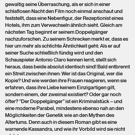
gewaltig seine Überraschung, als er sich in einer
schlaflosen Nacht den Film noch einmal anschaut und
feststellt, dass eine Nebenfigur, der Rezeptionist eines
Hotels, ihm zum Verwechseln ähnlich sieht. Gleich am
nächsten Tag beginnt er seinem Doppelgänger
nachzuforschen. Zu seinem Schrecken merkt er, dass es
hier um mehr als schlichte Ähnlichkeit geht: Als er auf
seiner Suche schließlich fündig wird und den
Schauspieler Antonio Claro kennen lernt, stellt sich
heraus, dass beide absolut identisch sind! Bald entbrennt
ein Streit zwischen ihnen: Wer ist das Original, wer die
Kopie? Und wie werden ihre Frauen reagieren, wenn sie
erfahren, dass ihre Liebe keinem Einzigartigen gilt,
sondern einem, der zweimal existiert? Oder gar noch
öfter? “Der Doppelgänger” ist ein Kriminalstück – und
eine moderne Parabel, mindestens ebenso nah an den
Möglichkeiten der Genetik wie an den Mythen des
Altertums. Denn auch in diesem Roman gibt es eine
warnende Kassandra, und wie ihr Vorbild wird sie nicht