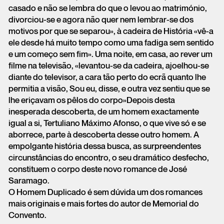
casado e não se lembra do que o levou ao matrimónio,
divorciou-se e agora não quer nem lembrar-se dos
motivos por que se separou», à cadeira de História «vê-a
ele desde há muito tempo como uma fadiga sem sentido
e um começo sem fim». Uma noite, em casa, ao rever um
filme na televisão, «levantou-se da cadeira, ajoelhou-se
diante do televisor, a cara tão perto do ecrã quanto lhe
permitia a visão, Sou eu, disse, e outra vez sentiu que se
lhe eriçavam os pêlos do corpo»Depois desta
inesperada descoberta, de um homem exactamente
igual a si, Tertuliano Máximo Afonso, o que vive só e se
aborrece, parte à descoberta desse outro homem. A
empolgante história dessa busca, as surpreendentes
circunstâncias do encontro, o seu dramático desfecho,
constituem o corpo deste novo romance de José
Saramago.
O Homem Duplicado é sem dúvida um dos romances
mais originais e mais fortes do autor de Memorial do
Convento.