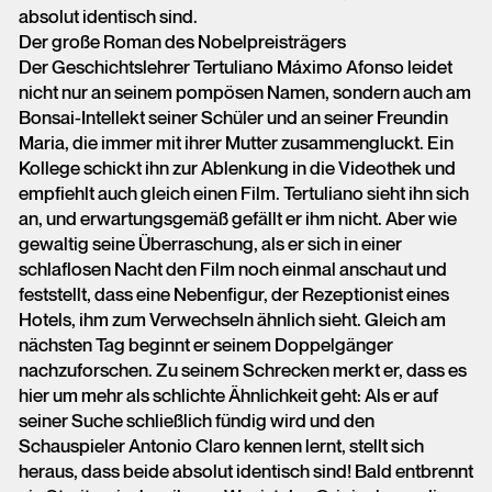
absolut identisch sind.
Der große Roman des Nobelpreisträgers
Der Geschichtslehrer Tertuliano Máximo Afonso leidet
nicht nur an seinem pompösen Namen, sondern auch am
Bonsai-Intellekt seiner Schüler und an seiner Freundin
Maria, die immer mit ihrer Mutter zusammengluckt. Ein
Kollege schickt ihn zur Ablenkung in die Videothek und
empfiehlt auch gleich einen Film. Tertuliano sieht ihn sich
an, und erwartungsgemäß gefällt er ihm nicht. Aber wie
gewaltig seine Überraschung, als er sich in einer
schlaflosen Nacht den Film noch einmal anschaut und
feststellt, dass eine Nebenfigur, der Rezeptionist eines
Hotels, ihm zum Verwechseln ähnlich sieht. Gleich am
nächsten Tag beginnt er seinem Doppelgänger
nachzuforschen. Zu seinem Schrecken merkt er, dass es
hier um mehr als schlichte Ähnlichkeit geht: Als er auf
seiner Suche schließlich fündig wird und den
Schauspieler Antonio Claro kennen lernt, stellt sich
heraus, dass beide absolut identisch sind! Bald entbrennt