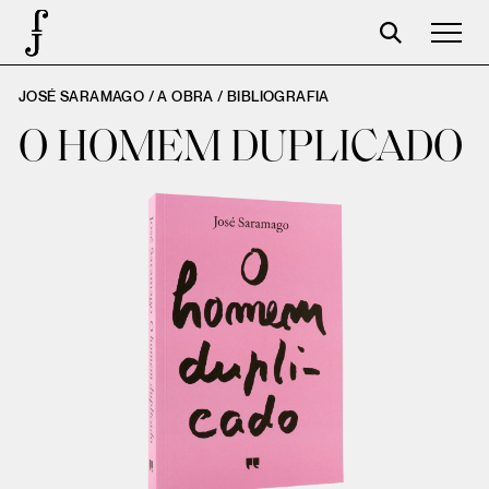
JOSÉ SARAMAGO / A OBRA /
BIBLIOGRAFIA
José Saramago
O HOMEM DUPLICADO
Programação
A Fundação
Parceiros
Centenário
Loja
Carrinho
Login