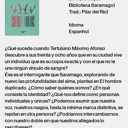
Biblioteca Saramago)
Trad.: Pilar del Río)
Idioma
Espanhol
¿Qué sucede cuando Tertuliano Máximo Afonso
descubre a sus treinta y ocho años que en su ciudad vive
un individuo que es su copia exacta y con el que no le
une ningún vínculo de sangre?
Ése es el interrogante que Saramago, explorando de
nuevo las profundidades del alma, plantea en El hombre
duplicado. ¿Cómo saber quiénes somos? ¿En qué
consiste la identidad? ¿Qué nos define como personas
PT
EN
ES
individuales y únicas? ¿Podemos asumir que nuestra
voz, nuestros rasgos, hasta la mínima marca distintiva, se
repitan en otra persona? ¿Podríamos intercambiarnos
con nuestro doble sin que nuestros allegados lo
percibiesen?