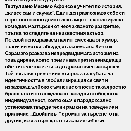
Тертулиано Масимо Афонсо е учител по история,
„живее сам и скучае“. Един ден разпознава себе си
в третостепенно действащо лице в неангажираща
комедия. Разтърсен от неочакваното разкритие,
тръгва по следите на неизвестния актьор.
По свой неподражаем начин, смесица от хумор,
трагични нотки, абсурд и съспенс ала Хичкок,
Сарамаго разказва непредвидимата история на
това дирене, което преминава през изненадващи
обстоятелства и стига до драматичен завършек.
Той поставя тревожния въпрос за загубата на
идентичността в глобализиращия се свят и
изразява дълбоко съмнение относно така яростно
бранената и отглеждана от западните общества
индивидуалност, която обаче парадоксално
установява твърде тесни рамки на поведение и
приличие. „Двойникът“ е роман за търсенето на
другия, но и за срещата със самия себе си.