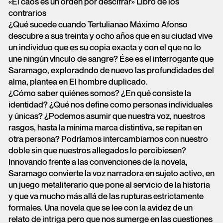
«El caos es un orden por descifrar» Libro de los
contrarios
¿Qué sucede cuando Tertulianao Máximo Afonso
descubre a sus treinta y ocho años que en su ciudad vive
un individuo que es su copia exacta y con el que no lo
une ningún vínculo de sangre? Ése es el interrogante que
Saramago, exploradndo de nuevo las profundidades del
alma, plantea en El hombre duplicado.
¿Cómo saber quiénes somos? ¿En qué consiste la
identidad? ¿Qué nos define como personas individuales
y únicas? ¿Podemos asumir que nuestra voz, nuestros
rasgos, hasta la mínima marca distintiva, se repitan en
otra persona? Podríamos intercambiarnos con nuestro
doble sin que nuestros allegados lo percibiesen?
Innovando frente a las convenciones de la novela,
Saramago convierte la voz narradora en sujeto activo, en
un juego metaliterario que pone al servicio de la historia
y que va mucho más allá de las rupturas estrictamente
formales. Una novela que se lee con la avidez de un
relato de intriga pero que nos sumerge en las cuestiones