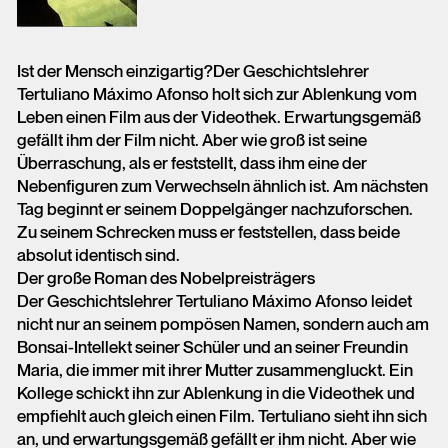
Ist der Mensch einzigartig?Der Geschichtslehrer
Tertuliano Máximo Afonso holt sich zur Ablenkung vom
Leben einen Film aus der Videothek. Erwartungsgemäß
gefällt ihm der Film nicht. Aber wie groß ist seine
Überraschung, als er feststellt, dass ihm eine der
Nebenfiguren zum Verwechseln ähnlich ist. Am nächsten
Tag beginnt er seinem Doppelgänger nachzuforschen.
Zu seinem Schrecken muss er feststellen, dass beide
absolut identisch sind.
Der große Roman des Nobelpreisträgers
Der Geschichtslehrer Tertuliano Máximo Afonso leidet
nicht nur an seinem pompösen Namen, sondern auch am
Bonsai-Intellekt seiner Schüler und an seiner Freundin
Maria, die immer mit ihrer Mutter zusammengluckt. Ein
Kollege schickt ihn zur Ablenkung in die Videothek und
empfiehlt auch gleich einen Film. Tertuliano sieht ihn sich
an, und erwartungsgemäß gefällt er ihm nicht. Aber wie