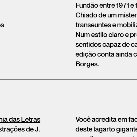
Fundão entre 1971 e 
Chiado de um mister
ês
transeuntes e mobili
Num estilo claro e p
sentidos capaz de cat
edição conta ainda c
Borges.
a das Letras
Você acredita em fa
strações de J.
deste lagarto gigant