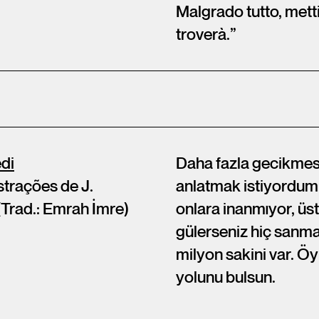
Malgrado tutto, metti
troverà.”
edi
Daha fazla gecikmese
strações de J.
anlatmak istiyordum,
(Trad.: Emrah İmre)
onlara inanmıyor, üs
gülerseniz hiç sanm
milyon sakini var. Öy
yolunu bulsun.