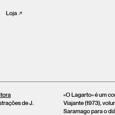
Loja
itora
«O Lagarto» é um co
strações de J.
Viajante (1973), vol
Saramago para o diár