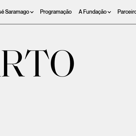
sé Saramago
Programação
A Fundação
Parceir
ARTO