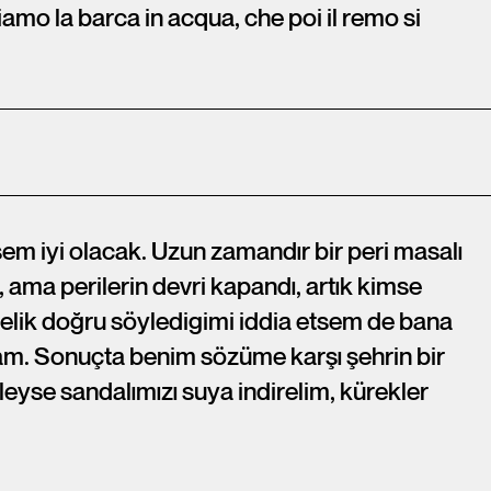
amo la barca in acqua, che poi il remo si
m iyi olacak. Uzun zamandır bir peri masalı
 ama perilerin devri kapandı, artık kimse
telik doğru söyledigimi iddia etsem de bana
am. Sonuçta benim sözüme karşı şehrin bir
leyse sandalımızı suya indirelim, kürekler