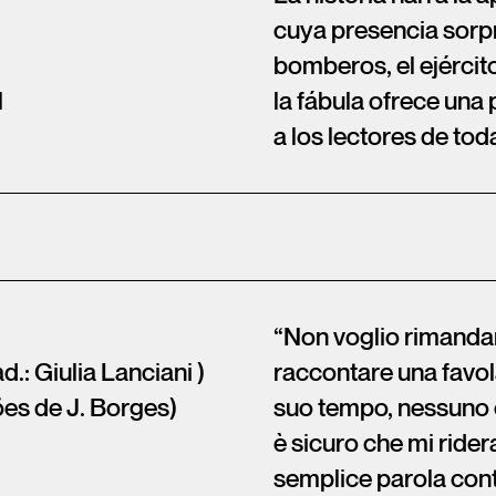
cuya presencia sorpr
bomberos, el ejército
l
la fábula ofrece una
a los lectores de tod
“Non voglio rimandar
d.: Giulia Lanciani )
raccontare una favola
ões de J. Borges)
suo tempo, nessuno ci
è sicuro che mi ridera
semplice parola contr