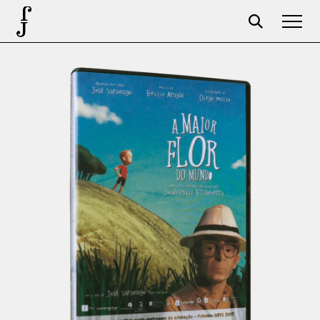
José Saramago
Programação
A Fundação
Parceiros
Centenário
Loja
Carrinho
Login