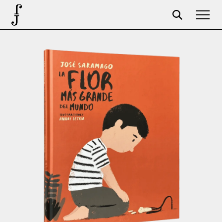
José Saramago
Programação
A Fundação
Parceiros
Centenário
Loja
Carrinho
Login