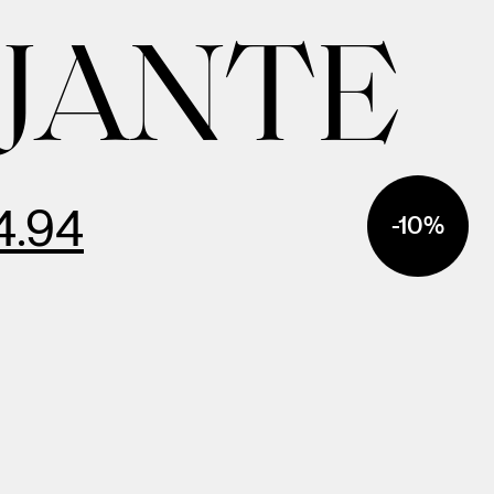
AJANTE
4.94
-10%