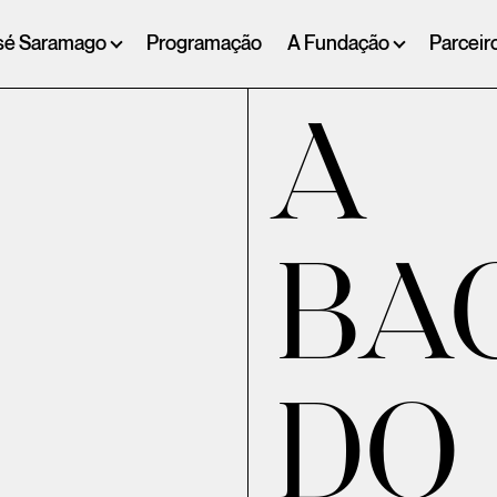
sé Saramago
Programação
A Fundação
Parceir
A
BA
DO