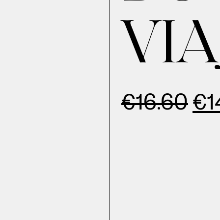
VI
€
16.60
€
1