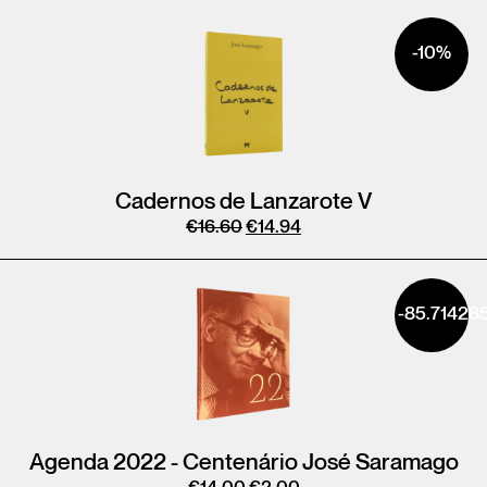
-10%
Cadernos de Lanzarote V
€
16.60
€
14.94
-85.71428
Agenda 2022 - Centenário José Saramago