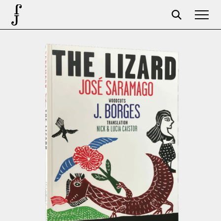
José Saramago
Programação
A Fundação
Parceiros
Centenário
Loja
Carrinho
Login