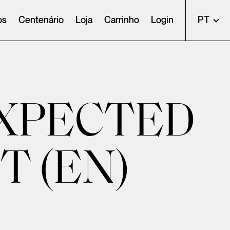
os
Centenário
Loja
Carrinho
Login
PT
XPECTED
T (EN)