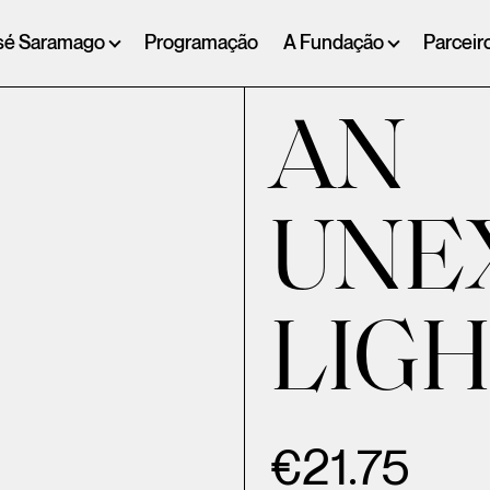
sé Saramago
Programação
A Fundação
Parceir
AN
UNE
LIGH
€
21.75