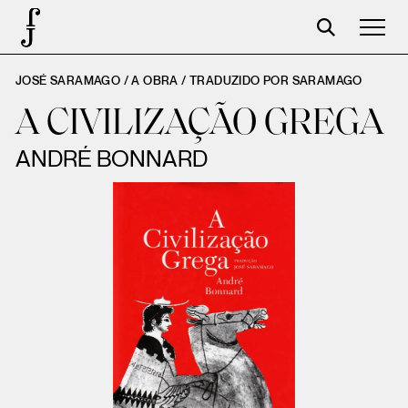
JOSÉ SARAMAGO / A OBRA /
TRADUZIDO POR SARAMAGO
José Saramago
A CIVILIZAÇÃO GREGA
Programação
ANDRÉ BONNARD
A Fundação
Parceiros
Centenário
Loja
Carrinho
Login