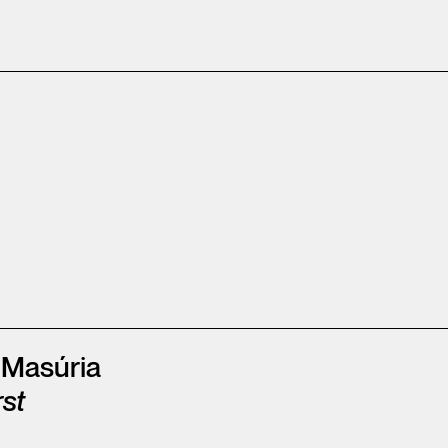
 Masúria
st