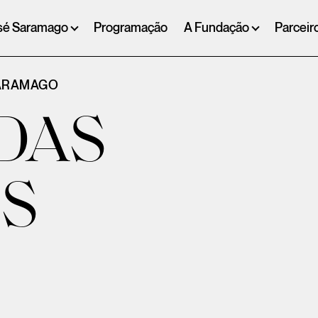
sé Saramago
Programação
A Fundação
Parceir
SARAMAGO
DAS
IS