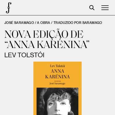
JOSÉ SARAMAGO / A OBRA /
TRADUZIDO POR SARAMAGO
José Saramago
NOVA EDIÇÃO DE
Programação
“ANNA KARÉNINA”
A Fundação
LEV TOLSTÓI
Parceiros
Centenário
Loja
Carrinho
Login