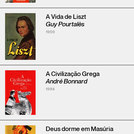
A Vida de Liszt
Guy Pourtalès
1959
A Civilização Grega
André Bonnard
1984
Deus dorme em Masúria