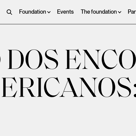
Foundation
Events
The foundation
Par
O DOS ENC
ERICANOS: