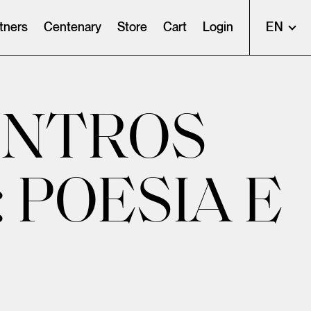
tners
Centenary
Store
Cart
Login
EN
ONTROS
 POESIA E